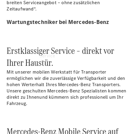
breiten Serviceangebot – ohne zusätzlichen
Zeitaufwand“.
Wartungstechniker bei Mercedes-Benz
Erstklassiger Service – direkt vor
Service
Ihrer Haustür.
Mit unserer mobilen Werkstatt für Transporter
ermöglichen wir die zuverlässige Verfügbarkeit und den
hohen Werterhalt Ihres Mercedes-Benz Transporters.
Unsere geschulten Mercedes-Benz Spezialisten kommen
direkt zu
Ihnen
und kümmern sich professionell um Ihr
Fahrzeug.
Übersicht
Service &
Zubehör
Transporter-
Mercedes-Benz Mobile Service auf
Services