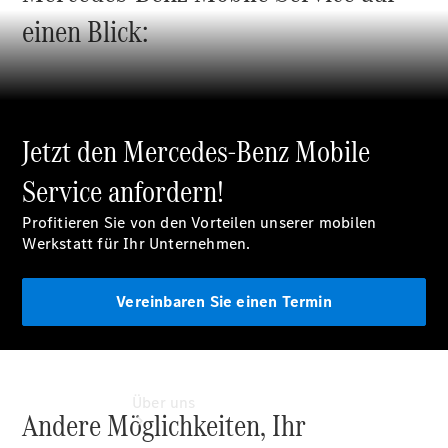
Individuelle
einen Blick:
Beratung
Mobilitätslösungen
Intelligente
Fahrzeugsteuerung
Mercedes-
Benz
Jetzt den Mercedes-Benz Mobile
Qualität
Servicetermin
Service anfordern!
vereinbaren
Profitieren Sie von den Vorteilen unserer mobilen
Werkstatt für Ihr Unternehmen.
Vereinbaren Sie einen Termin
Über uns
Andere Möglichkeiten, Ihr